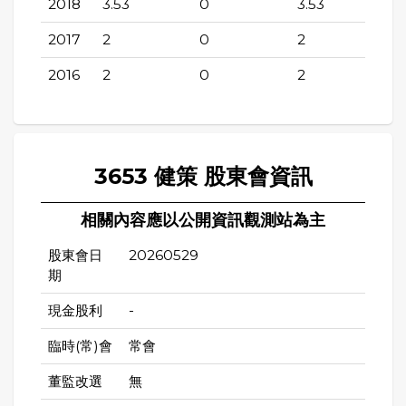
2018
3.53
0
3.53
2017
2
0
2
2016
2
0
2
3653 健策 股東會資訊
相關內容應以公開資訊觀測站為主
股東會日
20260529
期
現金股利
-
臨時(常)會
常會
董監改選
無