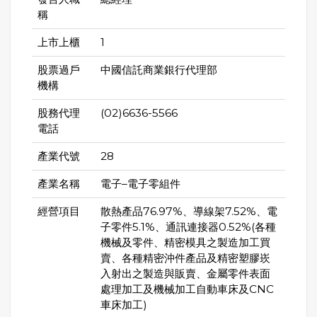
稱
上市上櫃
1
股票過戶
中國信託商業銀行代理部
機構
股務代理
(02)6636-5566
電話
產業代號
28
產業名稱
電子–電子零組件
經營項目
散熱產品76.97%、導線架7.52%、電
子零件5.1%、通訊連接器0.52%(各種
機械及零件、精密模具之製造加工買
賣、各種精密沖件產品及精密塑膠崁
入射出之製造與販賣、金屬零件表面
處理加工及機械加工自動車床及CNC
車床加工)