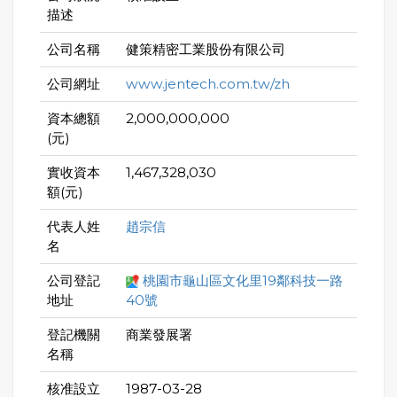
描述
公司名稱
健策精密工業股份有限公司
公司網址
www.jentech.com.tw/zh
資本總額
2,000,000,000
(元)
實收資本
1,467,328,030
額(元)
代表人姓
趙宗信
名
公司登記
桃園市龜山區文化里19鄰科技一路
地址
40號
登記機關
商業發展署
名稱
核准設立
1987-03-28