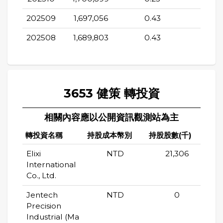
202509
1,697,056
0.43
40.9
202508
1,689,803
0.43
40.4
3653 健策 轉投資
相關內容應以公開資訊觀測站為主
轉投資名稱
持股成本幣別
持股股數(千)
持股
Elixi
NTD
21,306
International
Co., Ltd.
Jentech
NTD
0
Precision
Industrial (Ma