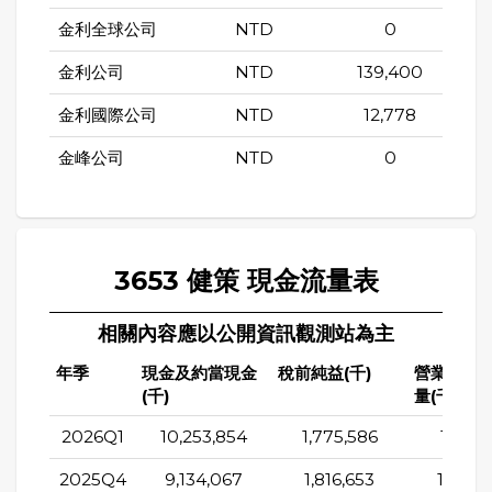
金利全球公司
NTD
0
金利公司
NTD
139,400
金利國際公司
NTD
12,778
金峰公司
NTD
0
3653 健策 現金流量表
相關內容應以公開資訊觀測站為主
年季
現金及約當現金
稅前純益(千)
營業活動
(千)
量(千)
2026Q1
10,253,854
1,775,586
1,543,
2025Q4
9,134,067
1,816,653
1,502,