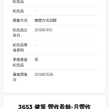
紀念品
紀念品
-
開會方式
實體方式召開
紀念品公
20260312
告日
紀念品發
-
放原則
零股發放
否
紀念品
最後買進
20260326
日
3653 健策 營收盈餘-月營收