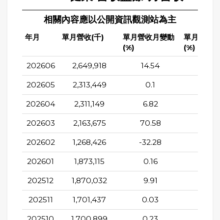
相關內容應以公開資訊觀測站為主
年月
單月營收(千)
單月營收月變動
單月營收
(%)
(%)
202606
2,649,918
14.54
57.6
202605
2,313,449
0.1
37.7
202604
2,311,149
6.82
26.9
202603
2,163,675
70.58
18.8
202602
1,268,426
-32.28
-14.5
202601
1,873,115
0.16
29.4
202512
1,870,032
9.91
13.2
202511
1,701,437
0.03
16.66
202510
1,700,899
0.23
29.8