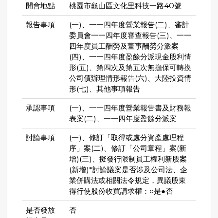
開會地點
桃園市龜山區文化里科技一路40號
報告事項
(一)、一一四年度營業報告(二)、審計
委員會一一四年度審查報告(三)、一一
四年度員工酬勞及董事酬勞分派案
(四)、一一四年度盈餘分派現金股利情
形(五)、第四次及第五次無擔保可轉換
公司債辦理情形報告(六)、大陸投資情
形(七)、其他事項報告
承認事項
(一)、一一四年度營業報告書及財務報
表案(二)、一一四年度盈餘分派案
討論事項
(一)、修訂「取得或處分資產處理程
序」案(二)、修訂「公司章程」案(新
增)(三)、擬發行限制員工權利新股案
(新增)*討論議案是否涉及公司法、企
業併購法或相關法令規定，異議股東
得行使股份收買請求權：○是●否
是否發放
否