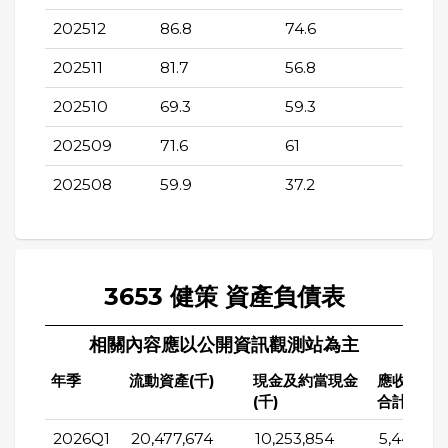
202512
86.8
74.6
202511
81.7
56.8
202510
69.3
59.3
202509
71.6
61
202508
59.9
37.2
3653 健策 資產負債表
相關內容應以公開資訊觀測站為主
年季
流動資產(千)
現金及約當現金
應收帳款
(千)
合計(千)
2026Q1
20,477,674
10,253,854
5,442,54