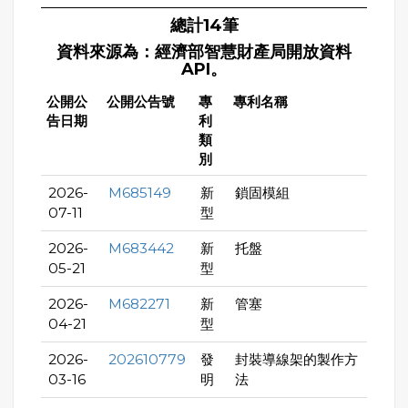
總計14筆
資料來源為：經濟部智慧財產局開放資料
API。
公開公
公開公告號
專
專利名稱
告日期
利
類
別
2026-
M685149
新
鎖固模組
07-11
型
2026-
M683442
新
托盤
05-21
型
2026-
M682271
新
管塞
04-21
型
2026-
202610779
發
封裝導線架的製作方
03-16
明
法