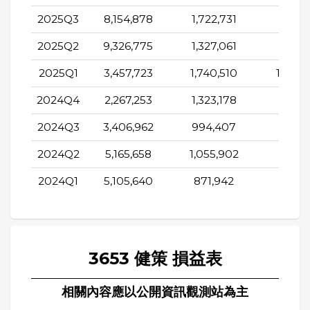
2025Q3
8,154,878
1,722,731
891,2
2025Q2
9,326,775
1,327,061
953,3
2025Q1
3,457,723
1,740,510
1,426,
2024Q4
2,267,253
1,323,178
979,5
2024Q3
3,406,962
994,407
392,6
2024Q2
5,165,658
1,055,902
585,0
2024Q1
5,105,640
871,942
933,4
3653 健策 損益表
相關內容應以公開資訊觀測站為主