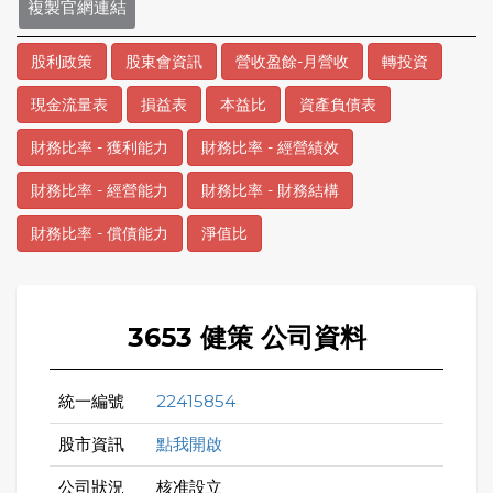
複製官網連結
股利政策
股東會資訊
營收盈餘-月營收
轉投資
現金流量表
損益表
本益比
資產負債表
財務比率 - 獲利能力
財務比率 - 經營績效
財務比率 - 經營能力
財務比率 - 財務結構
財務比率 - 償債能力
淨值比
3653 健策 公司資料
統一編號
22415854
股市資訊
點我開啟
公司狀況
核准設立