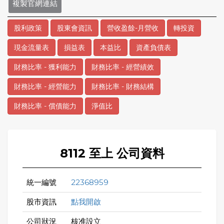
複製官網連結
股利政策
股東會資訊
營收盈餘-月營收
轉投資
現金流量表
損益表
本益比
資產負債表
財務比率 - 獲利能力
財務比率 - 經營績效
財務比率 - 經營能力
財務比率 - 財務結構
財務比率 - 償債能力
淨值比
8112 至上 公司資料
統一編號
22368959
股市資訊
點我開啟
公司狀況
核准設立