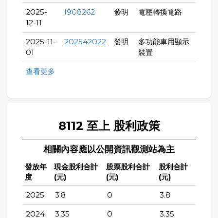
2025-
I908262
發明
電壓轉換電路
12-11
2025-11-
202542022
發明
多功能車用顯示
01
裝置
查看更多
8112 至上 股利政策
相關內容應以公開資訊觀測站為主
發放年
現金股利合計
股票股利合計
股利合計
度
(元)
(元)
(元)
2025
3.8
0
3.8
2024
3.35
0
3.35