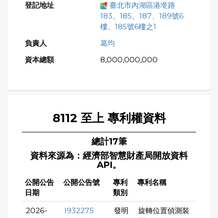
臺北市內湖區港墘路
183、185、187、189號6
樓、185號6樓之1
葛均
8,000,000,000
8112 至上 專利權資料
總計17筆
資料來源為：經濟部智慧財產局開放資料
API。
公開公告
公開公告號
專利
專利名稱
日期
類別
2026-
I932275
發明
旋轉位置偵測裝