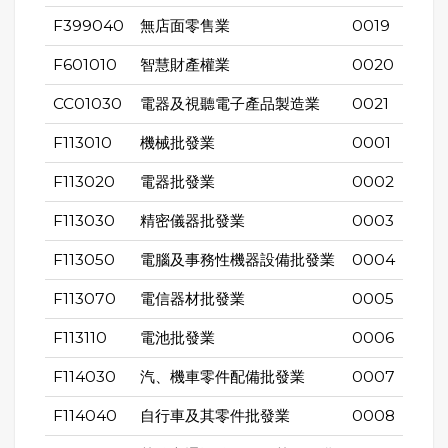
F399040
無店面零售業
0019
F601010
智慧財產權業
0020
CC01030
電器及視聽電子產品製造業
0021
F113010
機械批發業
0001
F113020
電器批發業
0002
F113030
精密儀器批發業
0003
F113050
電腦及事務性機器設備批發業
0004
F113070
電信器材批發業
0005
F113110
電池批發業
0006
F114030
汽、機車零件配備批發業
0007
F114040
自行車及其零件批發業
0008