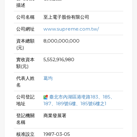
描述
公司名稱
至上電子股份有限公司
公司網址
www.supreme.com.tw/
資本總額
8,000,000,000
(元)
實收資本
5,552,916,980
額(元)
代表人姓
葛均
名
公司登記
臺北市內湖區港墘路183、185、
地址
187、189號6樓、185號6樓之1
登記機關
商業發展署
名稱
核准設立
1987-03-05