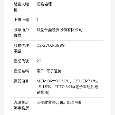
發言人職
業務協理
稱
上市上櫃
1
股票過戶
群益金鼎證券股份有限公司
機構
股務代理
02-2702-3999
電話
產業代號
29
產業名稱
電子–電子通路
經營項目
MEMORY90.36%、OTHER7.6%、
LSI1.5%、TFT0.54%(電子零組件經
銷業務)
簽證會計
安侯建業聯合會計師事務所
師事務所