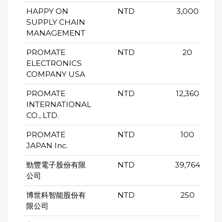
HAPPY ON
NTD
3,000
SUPPLY CHAIN
MANAGEMENT
PROMATE
NTD
20
ELECTRONICS
COMPANY USA
PROMATE
NTD
12,360
INTERNATIONAL
CO., LTD.
PROMATE
NTD
100
JAPAN Inc.
勁豐電子股份有限
NTD
39,764
公司
博世科智能股份有
NTD
250
限公司