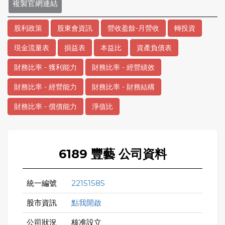
複製官網連結
股利政策
股東會資訊
營收盈餘-月營收
轉投資
現金流量表
損益表
本益比
資產負債表
財務比率 - 獲利能力
財務比率 - 經營績效
財務比率 - 經營能力
財務比率 - 財務結構
財務比率 - 償債能力
淨值比
6189 豐藝 公司資料
統一編號
22151585
股市資訊
點我開啟
公司狀況
核准設立