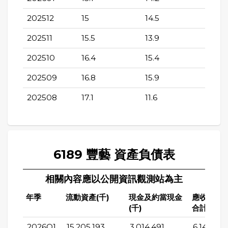
202512
15
14.5
202511
15.5
13.9
202510
16.4
15.4
202509
16.8
15.9
202508
17.1
11.6
6189 豐藝 資產負債表
相關內容應以公開資訊觀測站為主
年季
流動資產(千)
現金及約當現金
應收帳款
(千)
合計(千)
2026Q1
15,205,193
3,014,491
6,142,170