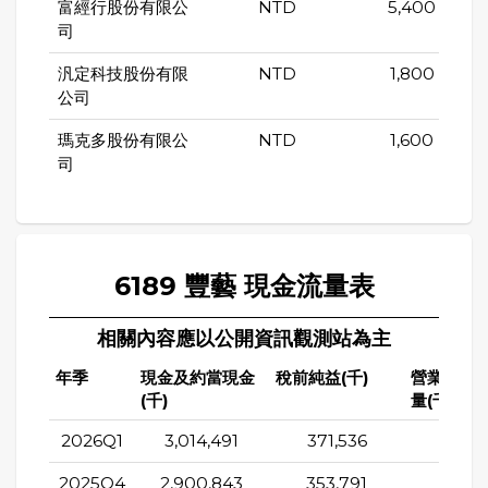
富經行股份有限公
NTD
5,400
司
汎定科技股份有限
NTD
1,800
公司
瑪克多股份有限公
NTD
1,600
司
6189 豐藝 現金流量表
相關內容應以公開資訊觀測站為主
年季
現金及約當現金
稅前純益(千)
營業活動
(千)
量(千)
2026Q1
3,014,491
371,536
292,1
2025Q4
2,900,843
353,791
388,3