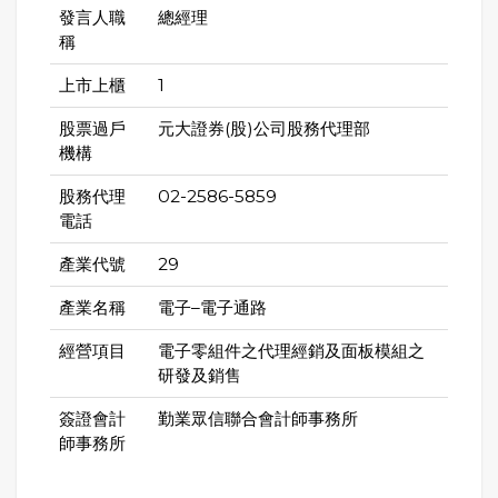
發言人職
總經理
稱
上市上櫃
1
股票過戶
元大證券(股)公司股務代理部
機構
股務代理
02-2586-5859
電話
產業代號
29
產業名稱
電子–電子通路
經營項目
電子零組件之代理經銷及面板模組之
研發及銷售
簽證會計
勤業眾信聯合會計師事務所
師事務所