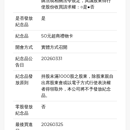
購法或相關法令規定，異議股東得行
使股份收買請求權：○是●否
是否發放
是
紀念品
紀念品
50元超商禮物卡
開會方式
實體方式召開
紀念品公
20260331
告日
紀念品發
持股未滿1000股之股東，除股東親自
放原則
出席股東會或以電子方式行使表決權
者得領取外，本公司將不予發放紀念
品。
零股發放
否
紀念品
最後買進
20260325