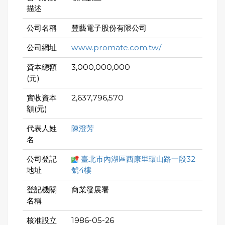
描述
公司名稱
豐藝電子股份有限公司
公司網址
www.promate.com.tw/
資本總額
3,000,000,000
(元)
實收資本
2,637,796,570
額(元)
代表人姓
陳澄芳
名
公司登記
臺北市內湖區西康里環山路一段32
地址
號4樓
登記機關
商業發展署
名稱
核准設立
1986-05-26