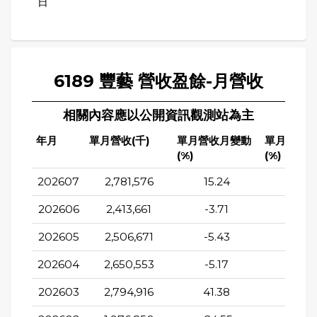
日
6189 豐藝 營收盈餘-月營收
相關內容應以公開資訊觀測站為主
年月
單月營收(千)
單月營收月變動
單月營收
(%)
(%)
202607
2,781,576
15.24
5.87
202606
2,413,661
-3.71
4.49
202605
2,506,671
-5.43
6
202604
2,650,553
-5.17
-5.7
202603
2,794,916
41.38
7.38