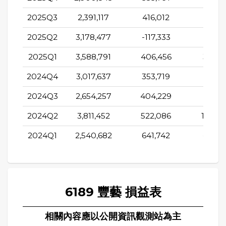
2025Q3
2,391,117
416,012
-151,9
2025Q2
3,178,477
-117,333
-57,2
2025Q1
3,588,791
406,456
303,5
2024Q4
3,017,637
353,719
533,8
2024Q3
2,654,257
404,229
87,2
2024Q2
3,811,452
522,086
1,528,
2024Q1
2,540,682
641,742
-678,
6189 豐藝 損益表
相關內容應以公開資訊觀測站為主