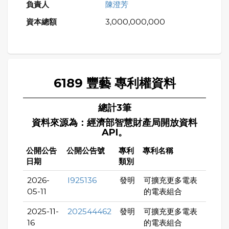
陳澄芳
3,000,000,000
6189 豐藝 專利權資料
總計3筆
資料來源為：經濟部智慧財產局開放資料
API。
公開公告
公開公告號
專利
專利名稱
日期
類別
2026-
I925136
發明
可擴充更多電表
05-11
的電表組合
2025-11-
202544462
發明
可擴充更多電表
16
的電表組合