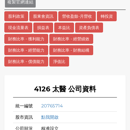
複製官網連結
股利政策
股東會資訊
營收盈餘-月營收
轉投資
現金流量表
損益表
本益比
資產負債表
財務比率 - 獲利能力
財務比率 - 經營績效
財務比率 - 經營能力
財務比率 - 財務結構
財務比率 - 償債能力
淨值比
4126 太醫 公司資料
統一編號
20765714
股市資訊
點我開啟
公司狀況
核准設立