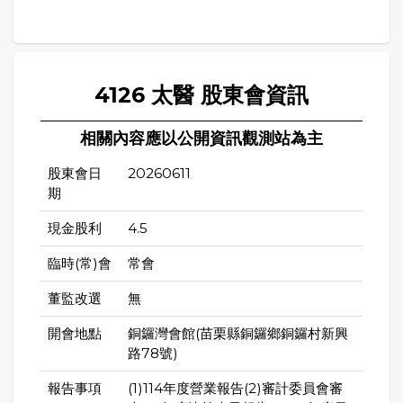
4126 太醫 股東會資訊
相關內容應以公開資訊觀測站為主
股東會日
20260611
期
現金股利
4.5
臨時(常)會
常會
董監改選
無
開會地點
銅鑼灣會館(苗栗縣銅鑼鄉銅鑼村新興
路78號)
報告事項
(1)114年度營業報告(2)審計委員會審