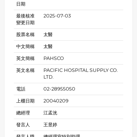
日期
最後核准
2025-07-03
變更日期
股票名稱
太醫
中文簡稱
太醫
英文簡稱
PAHSCO
英文名稱
PACIFIC HOSPITAL SUPPLY CO.
LTD.
電話
02-28955050
上櫃日期
20040209
總經理
江孟洸
發言人
王昱婷
發言人職
總經理室特別助理