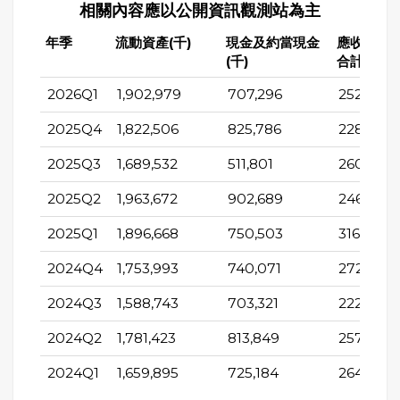
相關內容應以公開資訊觀測站為主
年季
流動資產(千)
現金及約當現金
應收帳款
(千)
合計(千)
2026Q1
1,902,979
707,296
252,302
2025Q4
1,822,506
825,786
228,313
2025Q3
1,689,532
511,801
260,673
2025Q2
1,963,672
902,689
246,801
2025Q1
1,896,668
750,503
316,046
2024Q4
1,753,993
740,071
272,318
2024Q3
1,588,743
703,321
222,657
2024Q2
1,781,423
813,849
257,840
2024Q1
1,659,895
725,184
264,076