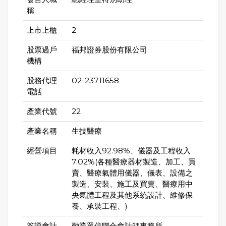
稱
上市上櫃
2
股票過戶
福邦證券股份有限公司
機構
股務代理
02-23711658
電話
產業代號
22
產業名稱
生技醫療
經營項目
耗材收入92.98%、儀器及工程收入
7.02%(各種醫療器材製造、加工、買
賣、醫療氣體用儀器、儀表、設備之
製造、安裝、施工及買賣、醫療用中
央氣體工程及其他系統設計、維修保
養、承裝工程、)
簽證會計
勤業眾信聯合會計師事務所