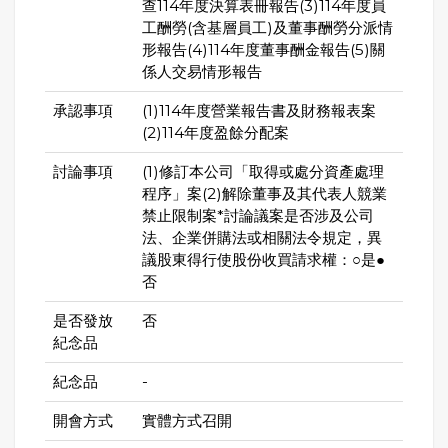
查114年度決算表冊報告(3)114年度員
工酬勞(含基層員工)及董事酬勞分派情
形報告(4)114年度董事酬金報告(5)關
係人交易情形報告
承認事項
(1)114年度營業報告書及財務報表案
(2)114年度盈餘分配案
討論事項
(1)修訂本公司「取得或處分資產處理
程序」案(2)解除董事及其代表人競業
禁止限制案*討論議案是否涉及公司
法、企業併購法或相關法令規定，異
議股東得行使股份收買請求權：○是●
否
是否發放
否
紀念品
紀念品
-
開會方式
實體方式召開