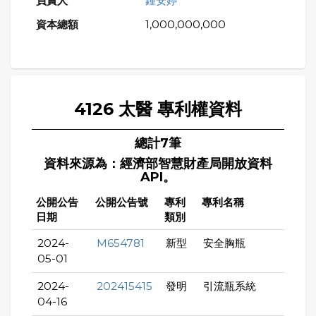
鍾安婷
1,000,000,000
4126 太醫 專利權資料
總計7筆
資料來源為：經濟部智慧財產局開放資料
API。
公開公告
公開公告號
專利
專利名稱
日期
類別
2024-
M654781
新型
安全胸瓶
05-01
2024-
202415415
發明
引流瓶系統
04-16