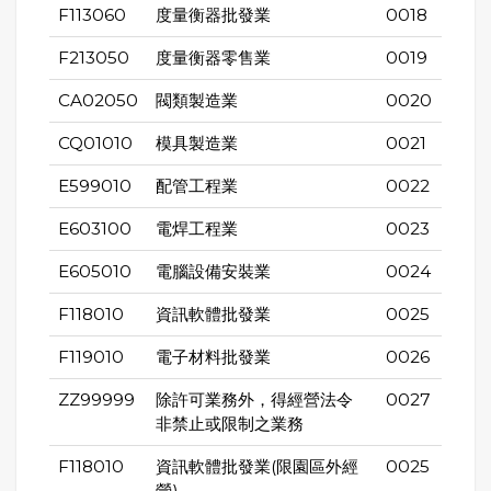
F113060
度量衡器批發業
0018
F213050
度量衡器零售業
0019
CA02050
閥類製造業
0020
CQ01010
模具製造業
0021
E599010
配管工程業
0022
E603100
電焊工程業
0023
E605010
電腦設備安裝業
0024
F118010
資訊軟體批發業
0025
F119010
電子材料批發業
0026
ZZ99999
除許可業務外，得經營法令
0027
非禁止或限制之業務
F118010
資訊軟體批發業(限園區外經
0025
營)