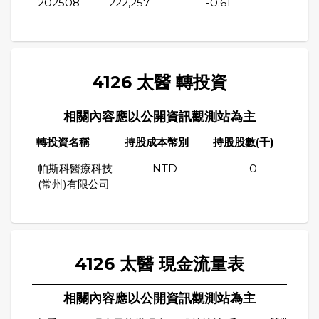
202508
222,257
-0.61
3.36
4126 太醫 轉投資
相關內容應以公開資訊觀測站為主
轉投資名稱
持股成本幣別
持股股數(千)
持股
帕斯科醫療科技
NTD
0
(常州)有限公司
4126 太醫 現金流量表
相關內容應以公開資訊觀測站為主