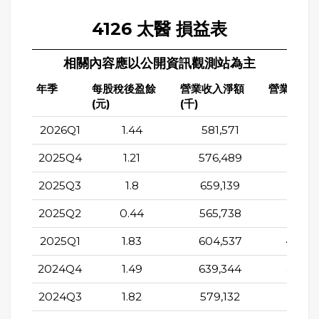
4126 太醫 損益表
相關內容應以公開資訊觀測站為主
年季
每股稅後盈餘
營業收入淨額
營業成本(
(元)
(千)
2026Q1
1.44
581,571
399,5
2025Q4
1.21
576,489
423,3
2025Q3
1.8
659,139
460,2
2025Q2
0.44
565,738
382,9
2025Q1
1.83
604,537
400,4
2024Q4
1.49
639,344
439,0
2024Q3
1.82
579,132
393,3