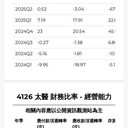
2025Q2
0.52
-3.04
-67.09
2025Q1
7.19
17.91
22.8
2024Q4
23
20.54
45.98
2024Q3
-0.27
-1.38
6.88
2024Q2
-5.16
-1.81
-10.15
2024Q1
-9.95
-18.97
-5.14
4126 太醫 財務比率 - 經營能力
相關內容應以公開資訊觀測站為主
年季
應付款項週轉率
應收款項週轉率
存貨週轉率
(次)
(次)