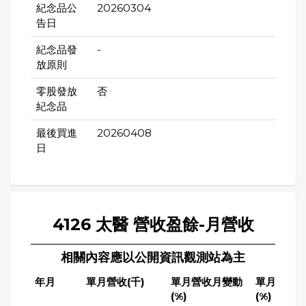
紀念品公
20260304
告日
紀念品發
-
放原則
零股發放
否
紀念品
最後買進
20260408
日
4126 太醫 營收盈餘-月營收
相關內容應以公開資訊觀測站為主
年月
單月營收(千)
單月營收月變動
單月營收
(%)
(%)