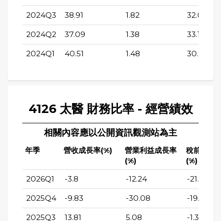
2024Q3
38.91
1.82
32.08
2024Q2
37.09
1.38
33.14
2024Q1
40.51
1.48
30.9
4126 太醫 財務比率 - 經營績效
相關內容應以公開資訊觀測站為主
年季
營收成長率(%)
營業利益成長率
稅前純益
(%)
(%)
2026Q1
-3.8
-12.24
-21.28
2025Q4
-9.83
-30.08
-19.67
2025Q3
13.81
5.08
-1.37