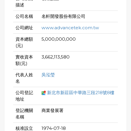
描述
公司名稱
名軒開發股份有限公司
公司網址
www.advancetek.com.tw
資本總額
5,000,000,000
(元)
實收資本
3,662,113,580
額(元)
代表人姓
吳泓瑩
名
公司登記
新北市新莊區中華路三段218號8樓
地址
登記機關
商業發展署
名稱
核准設立
1974-07-18