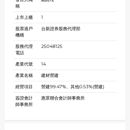
稱
上市上櫃
1
股票過戶
台新證券股務代理部
機構
股務代理
25048125
電話
產業代號
14
產業名稱
建材營建
經營項目
營建99.47%、其他0.53%(營建)
簽證會計
惠眾聯合會計師事務所
師事務所