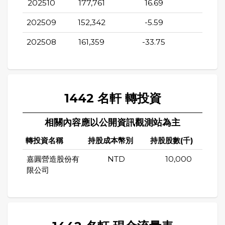
202510
177,761
16.69
-79.2
202509
152,342
-5.59
-79.5
202508
161,359
-33.75
-79.
1442 名軒 轉投資
相關內容應以公開資訊觀測站為主
轉投資名稱
持股成本幣別
持股股數(千)
持股
嘉圓營造股份有
NTD
10,000
限公司