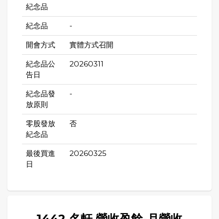
紀念品
紀念品
-
開會方式
實體方式召開
紀念品公
20260311
告日
紀念品發
-
放原則
零股發放
否
紀念品
最後買進
20260325
日
1442 名軒 營收盈餘-月營收