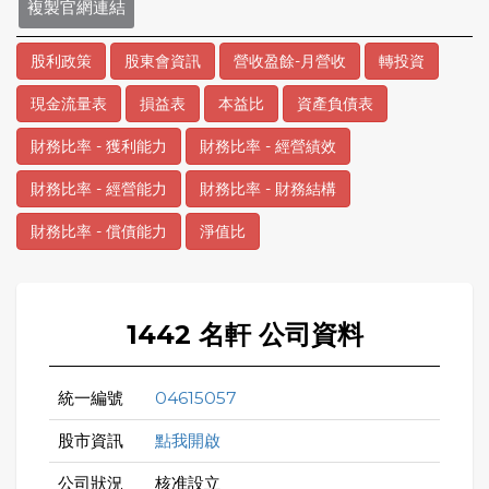
複製官網連結
股利政策
股東會資訊
營收盈餘-月營收
轉投資
現金流量表
損益表
本益比
資產負債表
財務比率 - 獲利能力
財務比率 - 經營績效
財務比率 - 經營能力
財務比率 - 財務結構
財務比率 - 償債能力
淨值比
1442 名軒 公司資料
統一編號
04615057
股市資訊
點我開啟
公司狀況
核准設立