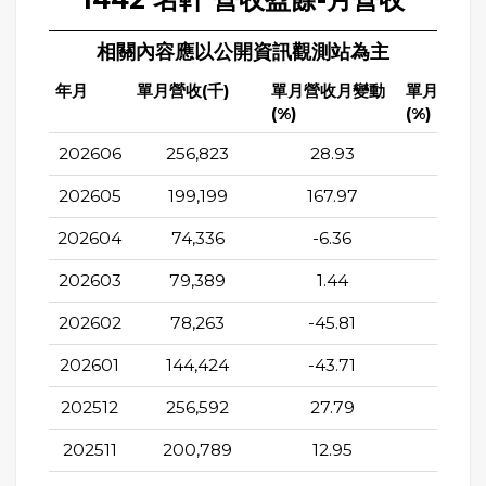
相關內容應以公開資訊觀測站為主
年月
單月營收(千)
單月營收月變動
單月營收
(%)
(%)
202606
256,823
28.93
26.7
202605
199,199
167.97
-18.6
202604
74,336
-6.36
-76.3
202603
79,389
1.44
-85.9
202602
78,263
-45.81
-83.4
202601
144,424
-43.71
-57.
202512
256,592
27.79
50.3
202511
200,789
12.95
-37.3