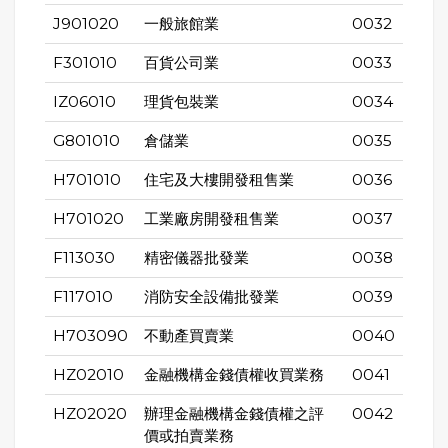
J901020
一般旅館業
0032
F301010
百貨公司業
0033
IZ06010
理貨包裝業
0034
G801010
倉儲業
0035
H701010
住宅及大樓開發租售業
0036
H701020
工業廠房開發租售業
0037
F113030
精密儀器批發業
0038
F117010
消防安全設備批發業
0039
H703090
不動產買賣業
0040
HZ02010
金融機構金錢債權收買業務
0041
HZ02020
辦理金融機構金錢債權之評
0042
價或拍賣業務