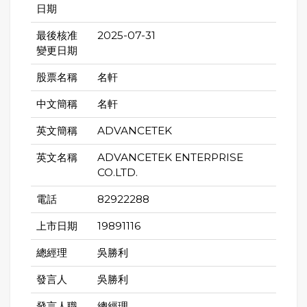
日期
最後核准
2025-07-31
變更日期
股票名稱
名軒
中文簡稱
名軒
英文簡稱
ADVANCETEK
英文名稱
ADVANCETEK ENTERPRISE
CO.LTD.
電話
82922288
上市日期
19891116
總經理
吳勝利
發言人
吳勝利
發言人職
總經理