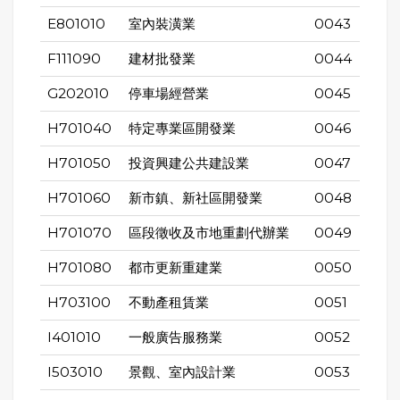
E801010
室內裝潢業
0043
F111090
建材批發業
0044
G202010
停車場經營業
0045
H701040
特定專業區開發業
0046
H701050
投資興建公共建設業
0047
H701060
新市鎮、新社區開發業
0048
H701070
區段徵收及市地重劃代辦業
0049
H701080
都市更新重建業
0050
H703100
不動產租賃業
0051
I401010
一般廣告服務業
0052
I503010
景觀、室內設計業
0053