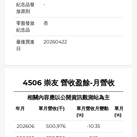
紀念品發
-
放原則
零股發放
否
紀念品
最後買進
20260422
日
4506 崇友 營收盈餘-月營收
相關內容應以公開資訊觀測站為主
年月
單月營收(千)
單月營收月變動
單月營收
(%)
(%)
202606
500,976
-10.35
12.2