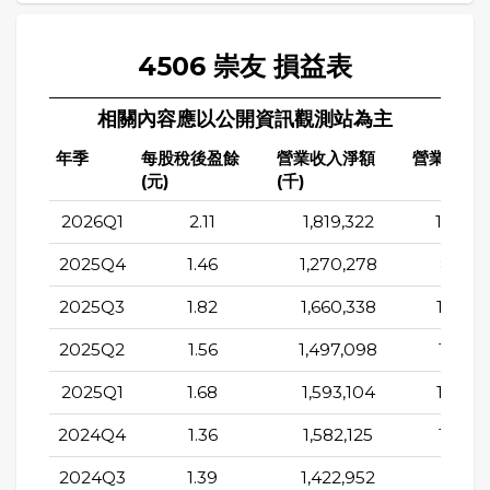
4506 崇友 損益表
相關內容應以公開資訊觀測站為主
年季
每股稅後盈餘
營業收入淨額
營業成本(
(元)
(千)
2026Q1
2.11
1,819,322
1,209,
2025Q4
1.46
1,270,278
844,9
2025Q3
1.82
1,660,338
1,140,
2025Q2
1.56
1,497,098
1,016,
2025Q1
1.68
1,593,104
1,061,
2024Q4
1.36
1,582,125
1,166,
2024Q3
1.39
1,422,952
975,9