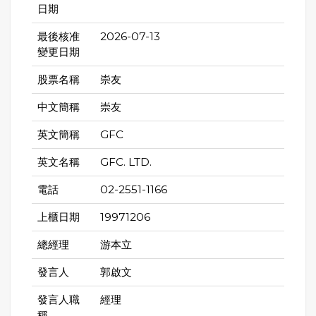
日期
最後核准
2026-07-13
變更日期
股票名稱
崇友
中文簡稱
崇友
英文簡稱
GFC
英文名稱
GFC. LTD.
電話
02-2551-1166
上櫃日期
19971206
總經理
游本立
發言人
郭啟文
發言人職
經理
稱