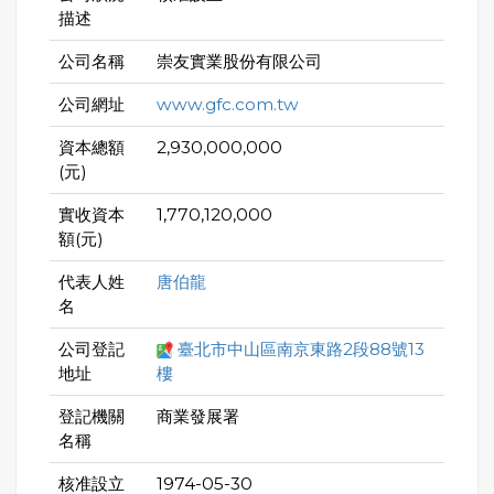
描述
公司名稱
崇友實業股份有限公司
公司網址
www.gfc.com.tw
資本總額
2,930,000,000
(元)
實收資本
1,770,120,000
額(元)
代表人姓
唐伯龍
名
公司登記
臺北市中山區南京東路2段88號13
地址
樓
登記機關
商業發展署
名稱
核准設立
1974-05-30