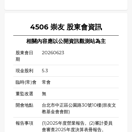
4506 崇友 股東會資訊
相關內容應以公開資訊觀測站為主
股東會日
20260623
期
現金股利
5.3
臨時(常)會
常會
董監改選
無
開會地點
台北市中正區公園路30號10樓(崇友文
教基金會會館)
報告事項
(1)2025年度營業報告。(2)審計委員
會審查2025年度決算表冊報告。