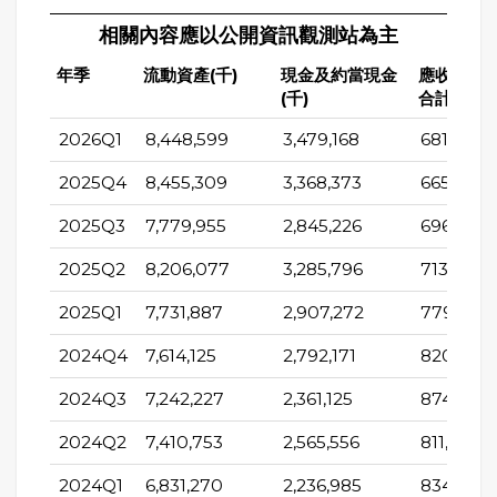
相關內容應以公開資訊觀測站為主
年季
流動資產(千)
現金及約當現金
應收帳款
(千)
合計(千)
2026Q1
8,448,599
3,479,168
681,386
2025Q4
8,455,309
3,368,373
665,294
2025Q3
7,779,955
2,845,226
696,551
2025Q2
8,206,077
3,285,796
713,276
2025Q1
7,731,887
2,907,272
779,428
2024Q4
7,614,125
2,792,171
820,734
2024Q3
7,242,227
2,361,125
874,336
2024Q2
7,410,753
2,565,556
811,752
2024Q1
6,831,270
2,236,985
834,576