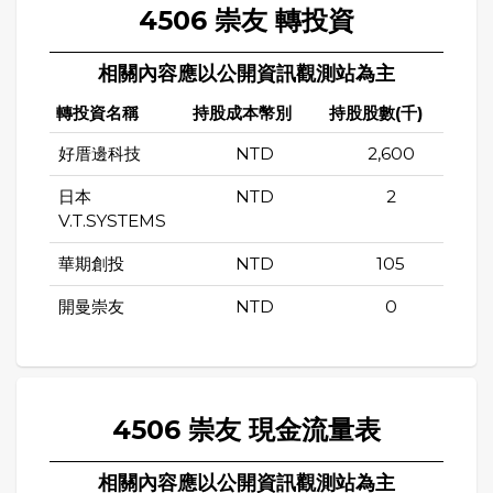
4506 崇友 轉投資
相關內容應以公開資訊觀測站為主
轉投資名稱
持股成本幣別
持股股數(千)
持股
好厝邊科技
NTD
2,600
日本
NTD
2
V.T.SYSTEMS
華期創投
NTD
105
開曼崇友
NTD
0
4506 崇友 現金流量表
相關內容應以公開資訊觀測站為主