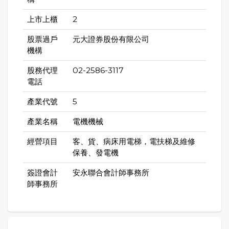
上市上櫃
2
股票過戶
元大證券股份有限公司
機構
股務代理
02-2586-3117
電話
產業代號
5
產業名稱
電機機械
經營項目
客、貨、病床用電梯，電扶梯及維修
保養、發電機
簽證會計
安永聯合會計師事務所
師事務所