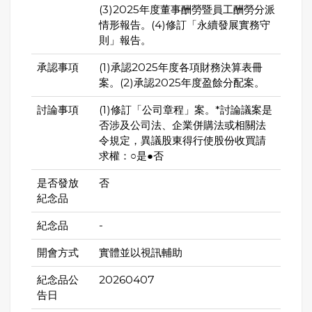
(3)2025年度董事酬勞暨員工酬勞分派
情形報告。(4)修訂「永續發展實務守
則」報告。
承認事項
(1)承認2025年度各項財務決算表冊
案。(2)承認2025年度盈餘分配案。
討論事項
(1)修訂「公司章程」案。*討論議案是
否涉及公司法、企業併購法或相關法
令規定，異議股東得行使股份收買請
求權：○是●否
是否發放
否
紀念品
紀念品
-
開會方式
實體並以視訊輔助
紀念品公
20260407
告日