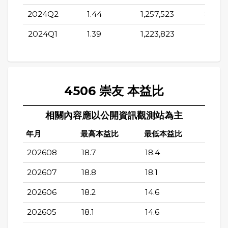
2024Q2
1.44
1,257,523
830,5
2024Q1
1.39
1,223,823
789,1
4506 崇友 本益比
相關內容應以公開資訊觀測站為主
年月
最高本益比
最低本益比
202608
18.7
18.4
202607
18.8
18.1
202606
18.2
14.6
202605
18.1
14.6