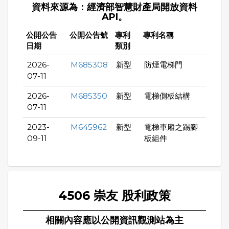
資料來源為：經濟部智慧財產局開放資料
API。
公開公告
公開公告號
專利
專利名稱
日期
類別
2026-
M685308
新型
防煙電梯門
07-11
2026-
M685350
新型
電梯側板結構
07-11
2023-
M645962
新型
電梯車廂之踢腳
09-11
板組件
4506 崇友 股利政策
相關內容應以公開資訊觀測站為主